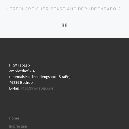
Beitragsnavigation
Vorheriger Beitrag
ERFOLGREICHER START AUF DER IDEENEXPO 2026
ZURÜCK ZUR BEITRAGSL
HRW FabLab
Am Vietshof 2-4
(ehemals Kardinal Hengsbach-Straße)
46236 Bottrop
E-Mail:
info@hrw-fablab.de
Home
Impressum