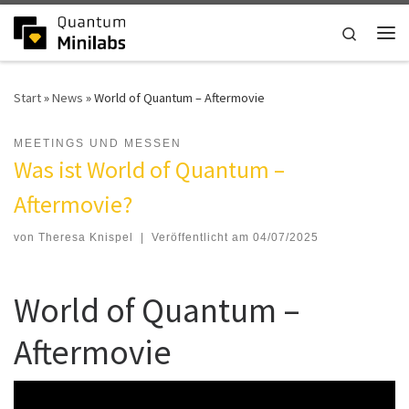
Zum Inhalt springen
Search
Me
Start
»
News
»
World of Quantum – Aftermovie
MEETINGS UND MESSEN
World of Quantum –
Aftermovie
von
Theresa Knispel
|
Veröffentlicht am
04/07/2025
World of Quantum –
Aftermovie