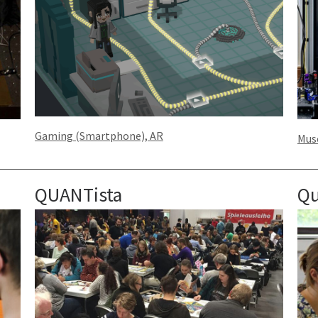
Gaming (Smartphone), AR
Muse
QUANTista
Qu