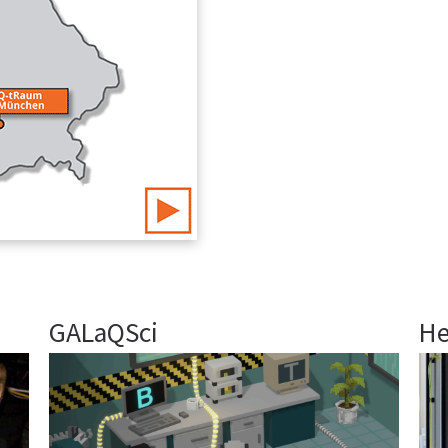
GALaQSci
H