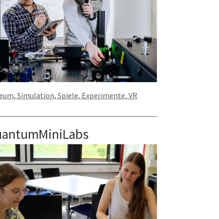
um, Simulation, Spiele, Experimente, VR
antumMiniLabs