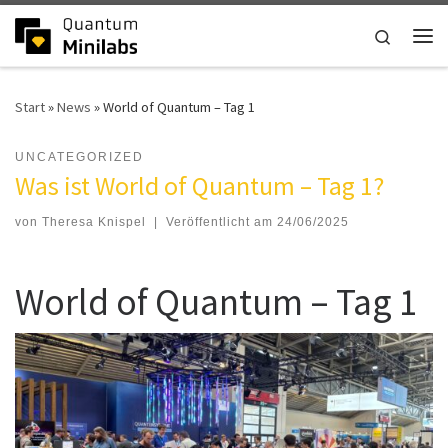
Zum Inhalt springen
Search
Me
Start
»
News
»
World of Quantum – Tag 1
UNCATEGORIZED
World of Quantum – Tag 1
von
Theresa Knispel
|
Veröffentlicht am
24/06/2025
World of Quantum – Tag 1