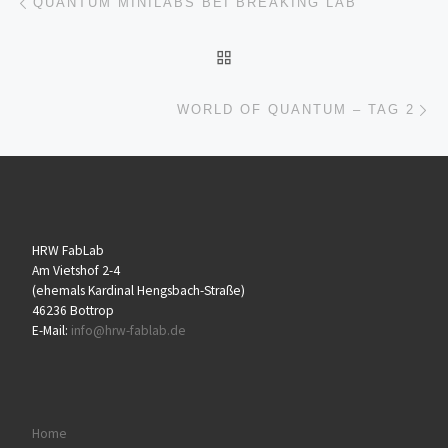
QUANTUM MINILABS BEI BREAKING LAB
ZURÜCK ZUR BEITRAGSL
Nä
WORLD OF QUANTUM – TAG 2
HRW FabLab
Am Vietshof 2-4
(ehemals Kardinal Hengsbach-Straße)
46236 Bottrop
E-Mail:
info@hrw-fablab.de
Home