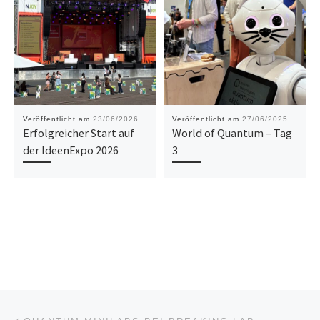
Veröffentlicht am
23/06/2026
Veröffentlicht am
27/06/2025
Erfolgreicher Start auf
World of Quantum – Tag
der IdeenExpo 2026
3
Beitragsnavigation
Vorheriger Beitrag