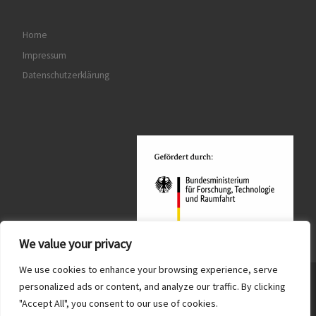
e
u
n
c
Home
-
Impressum
h
N
Datenschutzerklärung
a
e
v
u
i
n
g
d
a
t
A
i
n
o
We value your privacy
s
n
We use cookies to enhance your browsing experience, serve
i
© 2026
Quantum MiniLabs
– Alle Rechte vorbehalten
personalized ads or content, and analyze our traffic. By clicking
c
"Accept All", you consent to our use of cookies.
Präsentiert von
WP
– Entworfen mit dem
Customizr-Theme