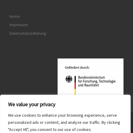
Home
Impressum
Datenschutzerklärung
We value your privacy
We use cookies to enhance your browsing experience, serve
© 2026
Quantum MiniLabs
– Alle Rechte vorbehalten
personalized ads or content, and analyze our traffic. By clicking
"Accept All", you consent to our use of cookies.
Präsentiert von
WP
– Entworfen mit dem
Customizr-Theme