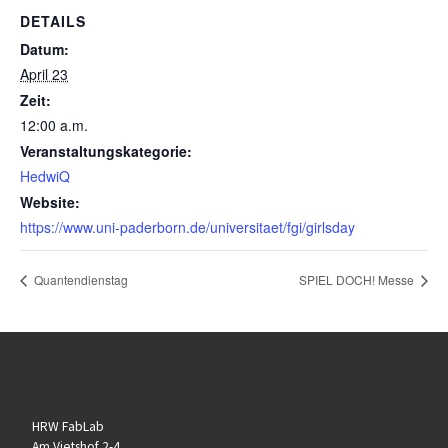
DETAILS
Datum:
April 23
Zeit:
12:00 a.m.
Veranstaltungskategorie:
HedwiQ
Website:
https://www.uni-paderborn.de/universitaet/fgi/girlsday
Quantendienstag
SPIEL DOCH! Messe
HRW FabLab
Am Vietshof 2-4