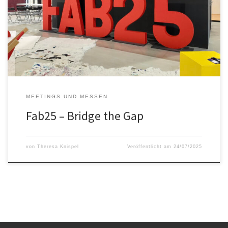
diesem Jahr hat das HRW FabLab an der Fab Konferenz
teilgenommen und viele neue Erfahrungen gesammelt. Die Fab25
hat, falls ihr noch nicht drauf gekommen seid, in diesem Jahr in
Tschechien stattgefunden. Genauer gesagt in Brünn und […]
MEETINGS UND MESSEN
Fab25 – Bridge the Gap
von
Theresa Knispel
Veröffentlicht am
24/07/2025