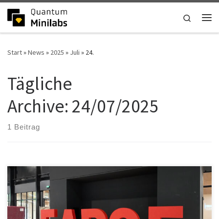
Zum Inhalt springen
Search
Me
Start
»
News
»
2025
»
Juli
»
24.
Tägliche
Archive:
24/07/2025
1 Beitrag
Fab25 – Bridge the Gap Ahoj Fab25 und díky für alles! Auch in