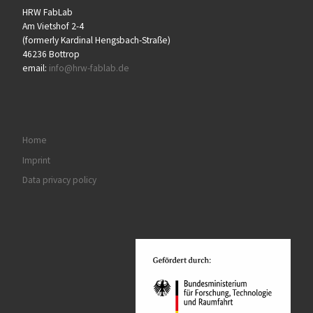
HRW FabLab
Am Vietshof 2-4
(formerly Kardinal Hengsbach-Straße)
46236 Bottrop
email:
info@hrw-fablab.de
Home
Imprint
Data privacy policy